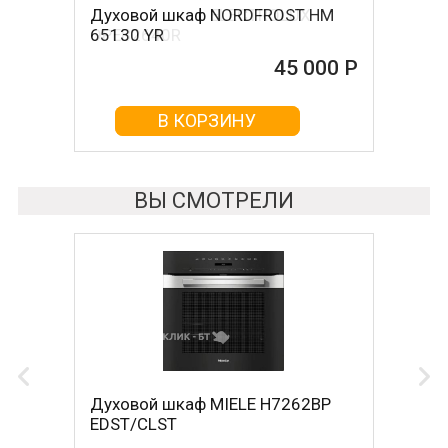
Духовой шкаф NORDFROST HM
Духовой шкаф ELECTROLUX
65130 YR
OPEB2640R
45 000 Р
45 000 Р
В КОРЗИНУ
В КОРЗИНУ
ВЫ СМОТРЕЛИ
Духовой шкаф MIELE H7262BP
EDST/CLST