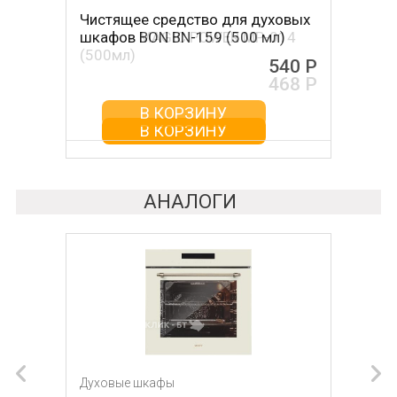
Чистящее средство для духовых
Чистящее средство для духовых
шкафов BON BN-159 (500 мл)
шкафов MAGIC POWER MP-014
(500мл)
540 Р
468 Р
В КОРЗИНУ
В КОРЗИНУ
АНАЛОГИ
Духовые шкафы
Духовые шкафы