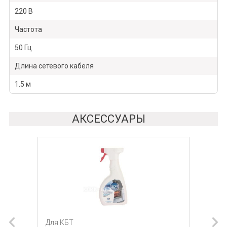
220 В
Частота
50 Гц
Длина сетевого кабеля
1.5 м
АКСЕССУАРЫ
Для КБТ
Для КБТ