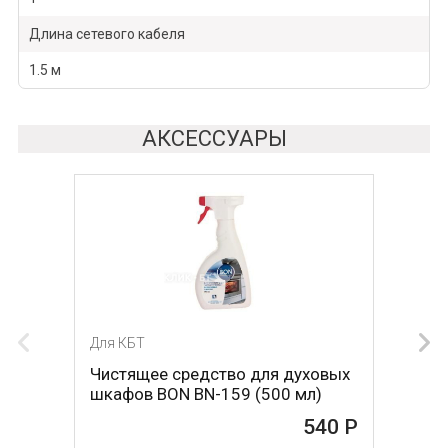
Длина сетевого кабеля
1.5 м
АКСЕССУАРЫ
Для КБТ
Для КБТ
Чистящее средство для духовых
Чистящее средство для духовых
шкафов BON BN-159 (500 мл)
шкафов MAGIC POWER MP-014
(500мл)
540 Р
468 Р