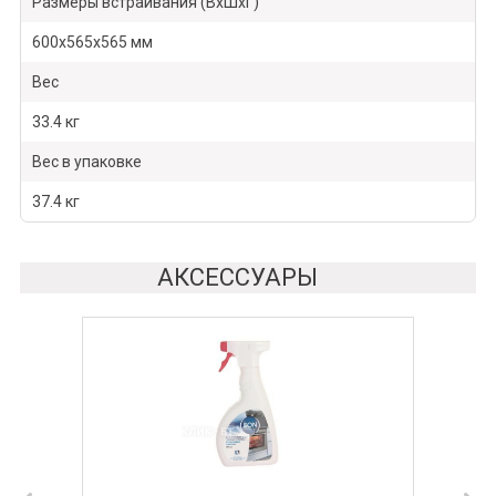
Размеры встраивания (ВхШхГ)
600х565х565 мм
Вес
33.4 кг
Вес в упаковке
37.4 кг
АКСЕССУАРЫ