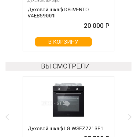
Духовые шкафы
Духовые шкафы
Духовой шкаф DELVENTO
Духовой шкаф SIMFER
V4EB59001
B6EM16001
20 000 Р
20 000 Р
В КОРЗИНУ
В КОРЗИНУ
ВЫ СМОТРЕЛИ
Духовой шкаф LG WSEZ7213B1