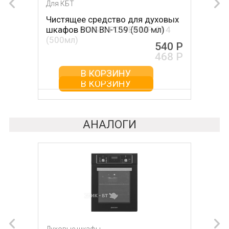
Для КБТ
Для КБТ
Чистящее средство для духовых
Чистящее средство для духовых
шкафов BON BN-159 (500 мл)
шкафов MAGIC POWER MP-014
(500мл)
540 Р
468 Р
В КОРЗИНУ
В КОРЗИНУ
АНАЛОГИ