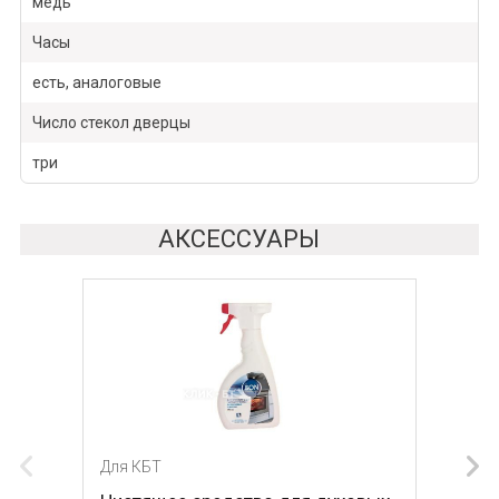
медь
Часы
есть, аналоговые
Число стекол дверцы
три
АКСЕССУАРЫ
Для КБТ
Для КБТ