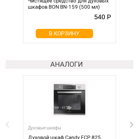
Чистящее средство для духовых
Чистящее средство для духовых
шкафов BON BN-159 (500 мл)
шкафов MAGIC POWER MP-014
(500мл)
540 Р
468 Р
В КОРЗИНУ
В КОРЗИНУ
АНАЛОГИ
Духовые шкафы
Духовые шкафы
Духовой шкаф Candy FCP 825
Духовой шкаф GRAUDE BE 60.2 W