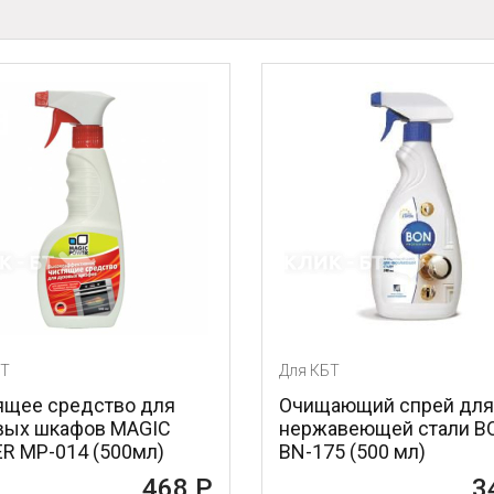
БТ
Для КБТ
ящее средство для
Очищающий спрей для
вых шкафов MAGIC
нержавеющей стали B
R MP-014 (500мл)
BN-175 (500 мл)
468 Р
3