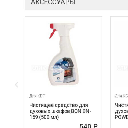
АКСЕССУАРЫ
Для КБТ
Для К
Чистящее средство для
Чист
духовых шкафов BON BN-
духо
159 (500 мл)
POWE
540 Р