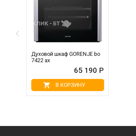
Духовой шкаф GORENJE bo
7422 ax
65 190 Р
В КОРЗИНУ