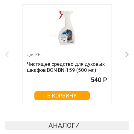
Для КБТ
Для КБТ
Чистящее средство для духовых
Чистящее средство для духовых
шкафов BON BN-159 (500 мл)
шкафов MAGIC POWER MP-014
(500мл)
540 Р
468 Р
В КОРЗИНУ
В КОРЗИНУ
АНАЛОГИ