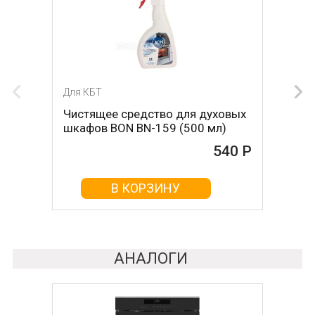
Для КБТ
Для КБТ
Чистящее средство для духовых
Чистящее средство для духовых
шкафов BON BN-159 (500 мл)
шкафов MAGIC POWER MP-014
(500мл)
540 Р
468 Р
В КОРЗИНУ
В КОРЗИНУ
АНАЛОГИ