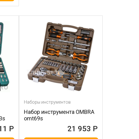
Наборы инструментов
Набор инструмента OMBRA
3s
omt69s
11 Р
21 953 Р