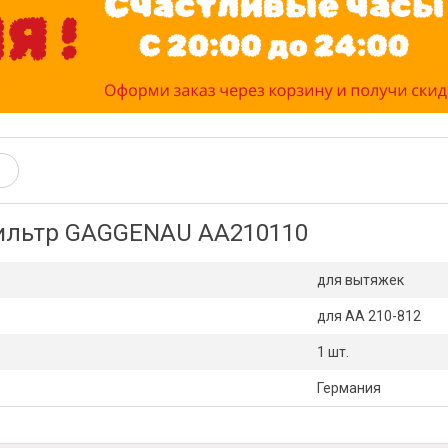
ильтр GAGGENAU AA210110
для вытяжек
для AA 210-812
1 шт.
Германия