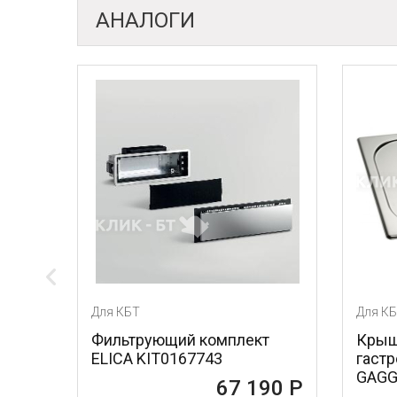
АНАЛОГИ
Для КБТ
Для К
Фильтрующий комплект
Крыш
ELICA KIT0167743
гаст
GAGG
67 190 Р