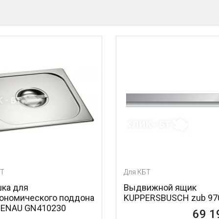
БТ
Для КБТ
ка для
Выдвижной ящик
рономического поддона
KUPPERSBUSCH zub 97
ENAU GN410230
69 1