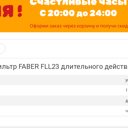
льтр FABER FLL23 длительного действи
у
1
д
ч