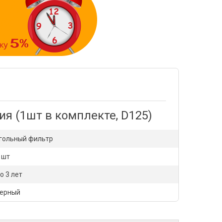
я (1шт в комплекте, D125)
гольный фильтр
 шт
о 3 лет
ерный