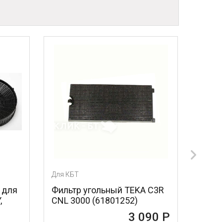
Для КБТ
Для КБ
 для
Фильтр угольный TEKA C3R
Уголь
,
CNL 3000 (61801252)
kit02
3 090 Р