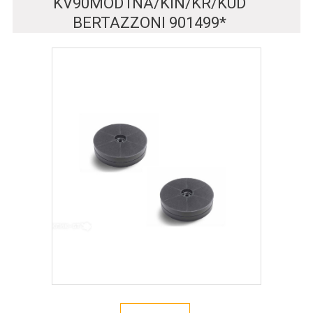
KV90MOD1NA/KIN/KR/KUD
BERTAZZONI 901499*