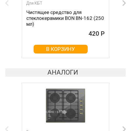
Для КБТ
Для КБТ
Чистящее средство для
Скребок для ухода за
стеклокерамики BON BN-162 (250
стеклокерамикой BON BN-603
мл)
465 Р
420 Р
В КОРЗИНУ
В КОРЗИНУ
АНАЛОГИ