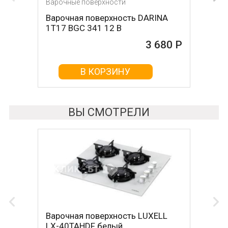
Варочные поверхности
Варочные поверхности
Варочная поверхность DARINA
Варочная поверхность Krona
1T17 BGС 341 12 B
ORSA 30 BL
3 680 Р
4 000 Р
В КОРЗИНУ
В КОРЗИНУ
ВЫ СМОТРЕЛИ
Варочная поверхность LUXELL
LX-40TAHDF белый