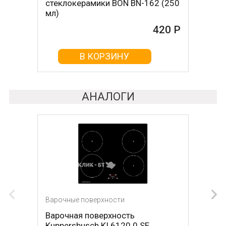
стеклокерамики BON BN-162 (250
стеклокерамикой BON BN-603
мл)
465 Р
420 Р
В КОРЗИНУ
В КОРЗИНУ
АНАЛОГИ
Варочные поверхности
Варочные поверхности
Варочная поверхность
Варочная поверхность DE
Kuppersbusch KI 6120.0 SE
DIETRICH DPI7884W