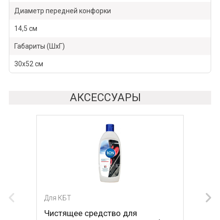
Диаметр передней конфорки
14,5 см
Габариты (ШхГ)
30х52 см
АКСЕССУАРЫ
Для КБТ
Для КБТ
Чистящее средство для
Скребок для ухода за