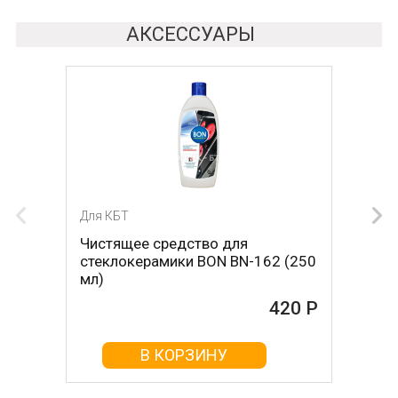
АКСЕССУАРЫ
Для КБТ
Для КБТ
Чистящее средство для
Скребок для ухода за
стеклокерамики BON BN-162 (250
стеклокерамикой BON BN-603
мл)
465 Р
420 Р
В КОРЗИНУ
В КОРЗИНУ