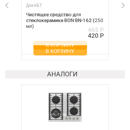
Для КБТ
Для КБТ
Чистящее средство для
Скребок для ухода за
стеклокерамики BON BN-162 (250
стеклокерамикой BON BN-603
мл)
465 Р
420 Р
В КОРЗИНУ
В КОРЗИНУ
АНАЛОГИ