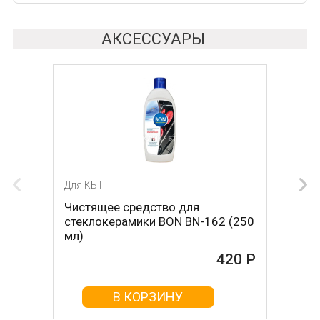
АКСЕССУАРЫ
Для КБТ
Для КБТ
Чистящее средство для
Скребок для ухода за
стеклокерамики BON BN-162 (250
стеклокерамикой BON BN-603
мл)
465 Р
420 Р
В КОРЗИНУ
В КОРЗИНУ