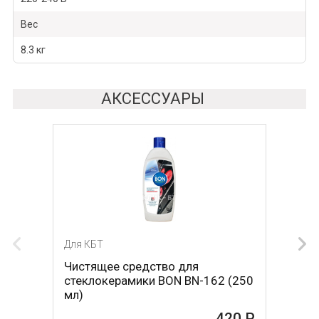
Вес
8.3 кг
АКСЕССУАРЫ
Для КБТ
Для КБТ
Чистящее средство для
Скребок для ухода за
стеклокерамики BON BN-162 (250
стеклокерамикой BON BN-603
мл)
465 Р
420 Р